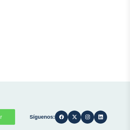
Síguenos:
r