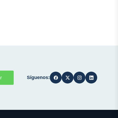
Síguenos:
r