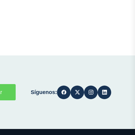
Síguenos:
r