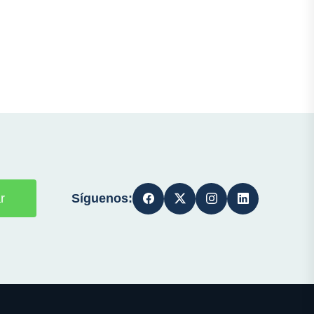
Síguenos:
r