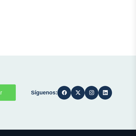
Síguenos:
r