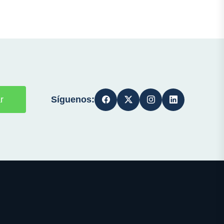
Síguenos:
r