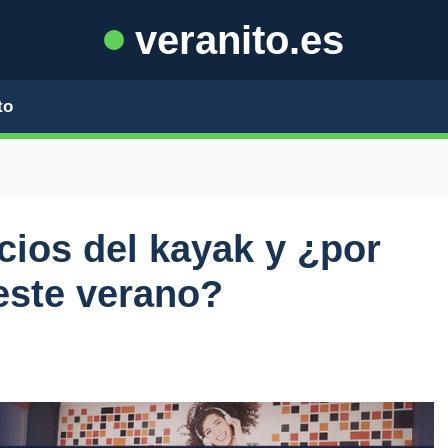
veranito.es
to
cios del kayak y ¿por
 este verano?