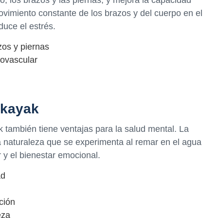
o, los brazos y las piernas, y mejora la capacidad
vimiento constante de los brazos y del cuerpo en el
duce el estrés.
zos y piernas
iovascular
 kayak
k también tiene ventajas para la salud mental. La
la naturaleza que se experimenta al remar en el agua
 y el bienestar emocional.
ad
ción
eza